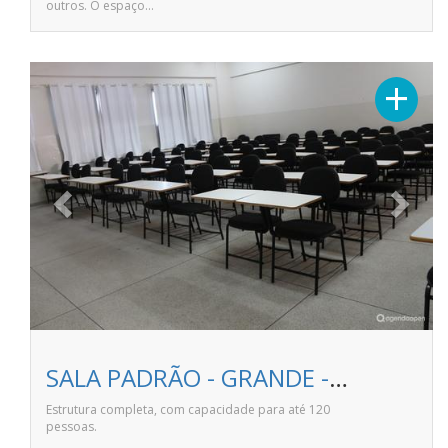
outros. O espaço…
Previous
Next
+
SALA PADRÃO - GRANDE - Faculdade Pitágoras de Linhares
Estrutura completa, com capacidade para até 120
pessoas.