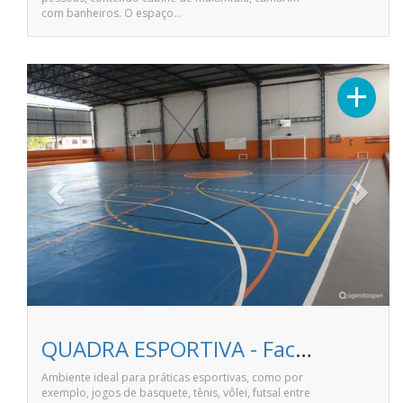
com banheiros. O espaço…
Previous
Next
+
QUADRA ESPORTIVA - Faculdade Pitágoras de Linhares
Ambiente ideal para práticas esportivas, como por
exemplo, jogos de basquete, tênis, vôlei, futsal entre