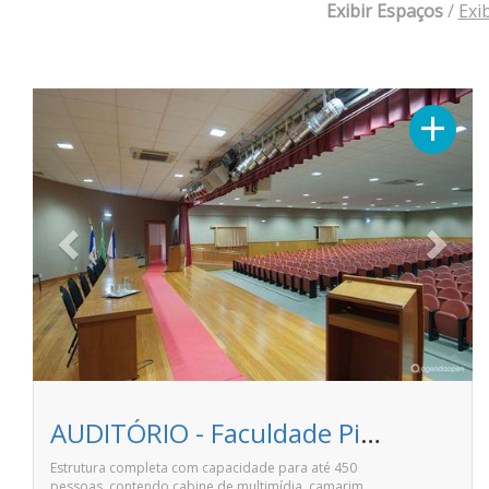
Exibir Espaços
/
Exi
Previous
Next
+
AUDITÓRIO - Faculdade Pitágoras de Linhares
Estrutura completa com capacidade para até 450
pessoas, contendo cabine de multimídia, camarim