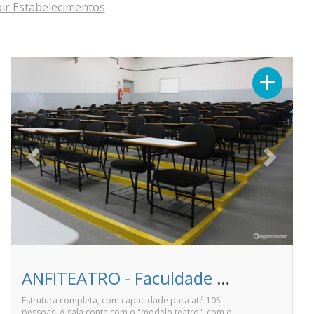
bir Estabelecimentos
Previous
Next
+
ANFITEATRO - Faculdade Pitágoras de Linhares
Estrutura completa, com capacidade para até 105
pessoas. A sala conta com o "modelo teatro", com o