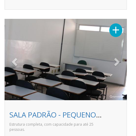
Previous
Next
+
SALA PADRÃO - PEQUENO - Faculdade Pitágoras de Linhares
Estrutura completa, com capacidade para até 25
pessoas.