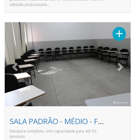
tablado posicionada…
Previous
Next
+
SALA PADRÃO - MÉDIO - Faculdade Pitágoras de Linhares
Estrutura completa, com capacidade para até 50
pessoas.