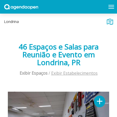
46 Espaços e Salas para
Reunião e Evento em
Londrina, PR
Exibir Espaços
/
Exibir Estabelecimentos
+