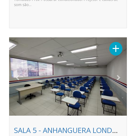
som são…
Previous
Next
+
SALA 5 - ANHANGUERA LONDRINA NITERÓI