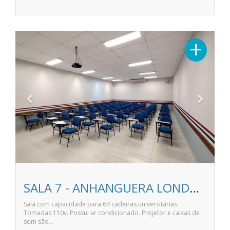
Previous
Next
+
SALA 7 - ANHANGUERA LONDRINA NITERÓI
Sala com capacidade para 64 cadeiras universitárias.
Tomadas 110v. Possui ar condicionado. Projetor e caixas de
som são…