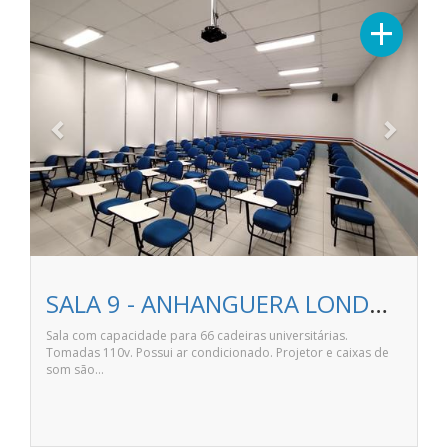
Previous
Next
+
SALA 9 - ANHANGUERA LONDRINA NITERÓI
Sala com capacidade para 66 cadeiras universitárias.
Tomadas 110v. Possui ar condicionado. Projetor e caixas de
som são…