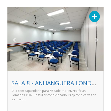
Previous
Next
+
SALA 8 - ANHANGUERA LONDRINA NITERÓI
Sala com capacidade para 66 cadeiras universitárias.
Tomadas 110v. Possui ar condicionado. Projetor e caixas de
som são…