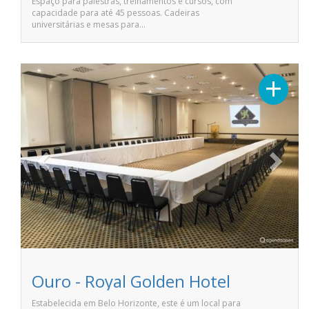
Espaço para palestras, treinamentos e cursos, com
capacidade para até 45 pessoas. Cadeiras
universitárias e mesas para…
Previous
Next
+
Ouro - Royal Golden Hotel
Estabelecida em Belo Horizonte, este é um local para