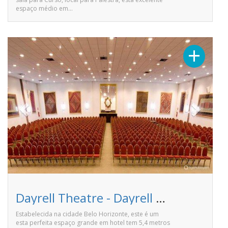
espaço médio em…
Previous
Next
+
Dayrell Theatre - Dayrell Hotel & Centro de Convencoes
Estabelecida na cidade Belo Horizonte, este é um
esta perfeita espaço grande em hotel tem 5,4 metros