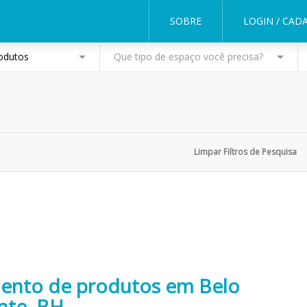
SOBRE
LOGIN / CAD
odutos
Que tipo de espaço você precisa?
mento de produtos em Belo
nte, BH