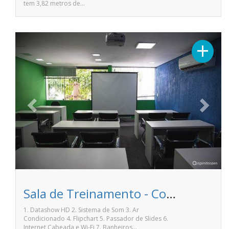
tem 3,82 metros de…
Previous
Next
+
Sala de Treinamento - Coworking Comune
1. Datashow HD 2. Sistema de Som 3. Ar
Condicionado 4. Flipchart 5. Passador de Slides 6.
Internet Cabeada e Wi-Fi 7. Banheiros…