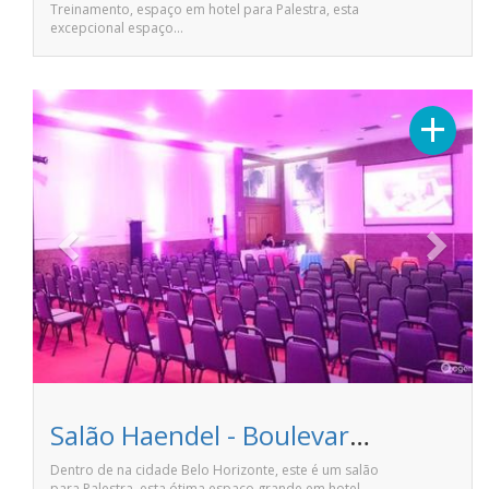
Treinamento, espaço em hotel para Palestra, esta
excepcional espaço…
Previous
Next
+
Salão Haendel - Boulevard Plaza Hotel
Dentro de na cidade Belo Horizonte, este é um salão
para Palestra, esta ótima espaço grande em hotel