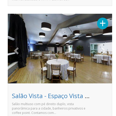
Previous
Next
+
Salão Vista - Espaço Vista - Centro de desenvolvimento empresarial
Salão multiuso com pé direito duplo, vista
panorâmica para a cidade, banheiros privativos e
coffee point. Contamos com…