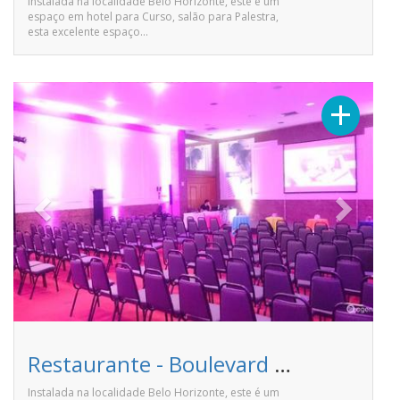
Instalada na localidade Belo Horizonte, este é um
espaço em hotel para Curso, salão para Palestra,
esta excelente espaço…
Previous
Next
+
Restaurante - Boulevard Plaza Hotel
Instalada na localidade Belo Horizonte, este é um