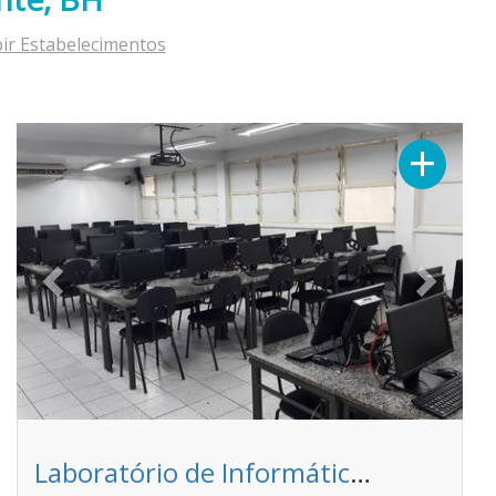
bir Estabelecimentos
Previous
Next
+
Laboratório de Informática M - Faculdade Pitágoras - Unidade Timbiras