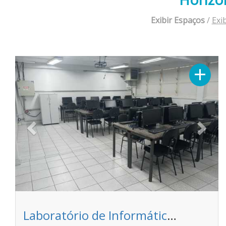
Exibir Espaços
/
Exi
Previous
Next
+
Laboratório de Informática P - Faculdade Pitágoras - Unidade Timbiras