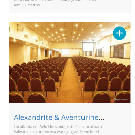
tem 3,2 metros…
+
Alexandrite & Aventurine - Dayrell Hotel & Centro de Convencoes
Localizada em Belo Horizonte, este é um local para
Palestra, esta primorosa espaço grande em hotel