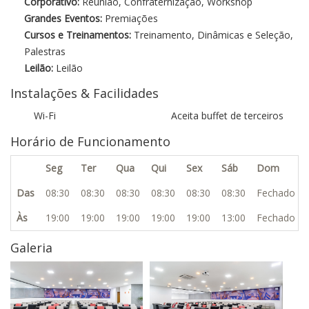
Corporativo:
Reunião, Confraternização, Workshop
Grandes Eventos:
Premiações
Cursos e Treinamentos:
Treinamento, Dinâmicas e Seleção,
Palestras
Leilão:
Leilão
Instalações & Facilidades
Wi-Fi
Aceita buffet de terceiros
Horário de Funcionamento
Seg
Ter
Qua
Qui
Sex
Sáb
Dom
Das
08:30
08:30
08:30
08:30
08:30
08:30
Fechado
Às
19:00
19:00
19:00
19:00
19:00
13:00
Fechado
Galeria