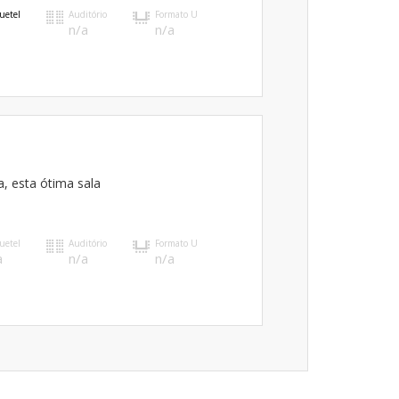
uetel
Auditório
Formato U
n/a
n/a
a, esta ótima sala
uetel
Auditório
Formato U
a
n/a
n/a