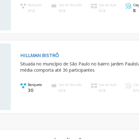
Banquete
Sala de Reunião
Sala de Aula
Coq
n/a
n/a
n/a
8
HILLMAN BISTRÔ
Situada no município de São Paulo no bairro Jardim Paulist
média comporta até 30 participantes
Banquete
Sala de Reunião
Sala de Aula
Coq
30
n/a
n/a
n/