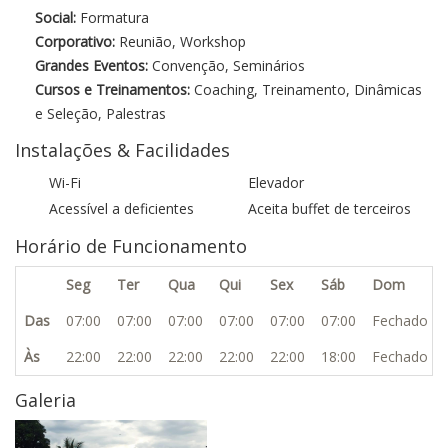
Social:
Formatura
Corporativo:
Reunião, Workshop
Grandes Eventos:
Convenção, Seminários
Cursos e Treinamentos:
Coaching, Treinamento, Dinâmicas
e Seleção, Palestras
Instalações & Facilidades
Wi-Fi
Elevador
Acessível a deficientes
Aceita buffet de terceiros
Horário de Funcionamento
Seg
Ter
Qua
Qui
Sex
Sáb
Dom
Das
07:00
07:00
07:00
07:00
07:00
07:00
Fechado
Às
22:00
22:00
22:00
22:00
22:00
18:00
Fechado
Galeria