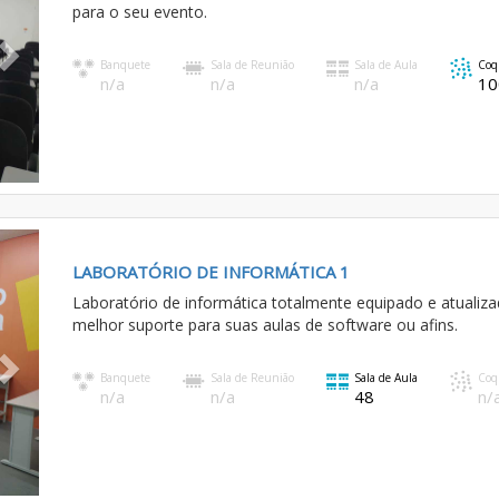
para o seu evento.
Banquete
Sala de Reunião
Sala de Aula
Coq
n/a
n/a
n/a
10
Next
LABORATÓRIO DE INFORMÁTICA 1
Laboratório de informática totalmente equipado e atualiza
melhor suporte para suas aulas de software ou afins.
Banquete
Sala de Reunião
Sala de Aula
Coq
n/a
n/a
48
n/