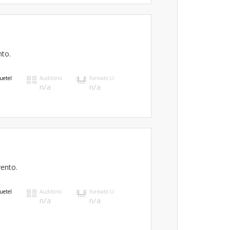
nto.
uetel
Auditório
Formato U
n/a
n/a
vento.
uetel
Auditório
Formato U
n/a
n/a