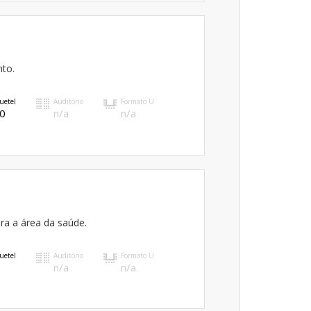
nto.
uetel
Auditório
Formato U
0
n/a
n/a
ra a área da saúde.
uetel
Auditório
Formato U
n/a
n/a