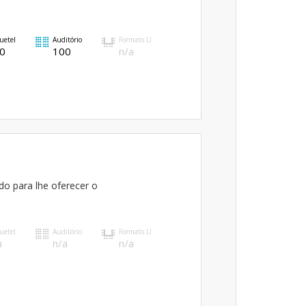
uetel
Auditório
Formato U
0
100
n/a
do para lhe oferecer o
uetel
Auditório
Formato U
a
n/a
n/a