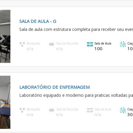
Next
SALA DE AULA - G
Sala de aula com estrutura completa para receber seu eve
Banquete
Sala de Reunião
Sala de Aula
Coq
n/a
n/a
100
10
Next
LABORATÓRIO DE ENFERMAGEM
Laboratório equipado e moderno para praticas voltadas pa
Banquete
Sala de Reunião
Sala de Aula
Coq
n/a
n/a
n/a
30