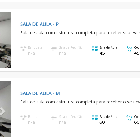
SALA DE AULA - P
Sala de aula com estrutura completa para receber seu eve
Banquete
Sala de Reunião
Sala de Aula
Coq
n/a
n/a
45
45
Next
SALA DE AULA - M
Sala de aula com estrutura completa para receber o seu e
Banquete
Sala de Reunião
Sala de Aula
Coq
n/a
n/a
60
60