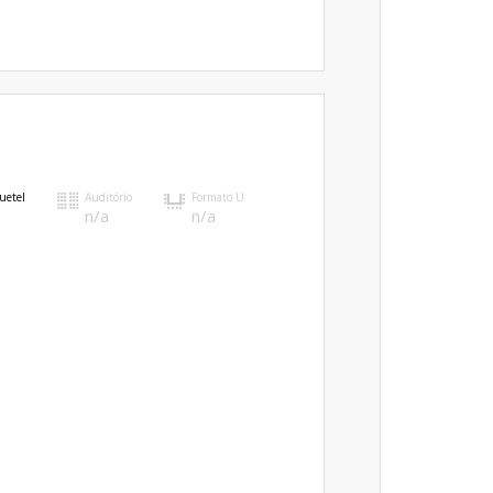
uetel
Auditório
Formato U
n/a
n/a