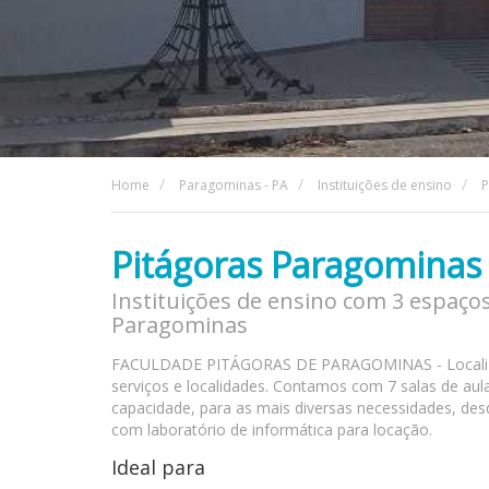
Home
Paragominas - PA
Instituições de ensino
P
Pitágoras Paragominas
Instituições de ensino com 3 espaço
Paragominas
FACULDADE PITÁGORAS DE PARAGOMINAS - Localizada
serviços e localidades. Contamos com 7 salas de aul
capacidade, para as mais diversas necessidades, de
com laboratório de informática para locação.
Ideal para