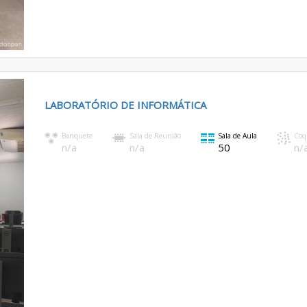
LABORATÓRIO DE INFORMÁTICA
Banquete
Sala de Reunião
Sala de Aula
Coq
n/a
n/a
50
n/