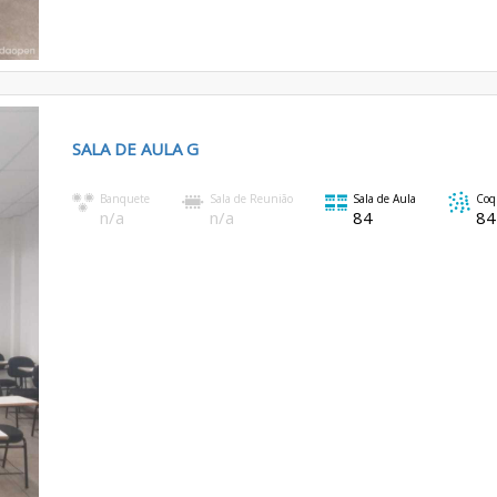
SALA DE AULA G
Banquete
Sala de Reunião
Sala de Aula
Coq
n/a
n/a
84
84