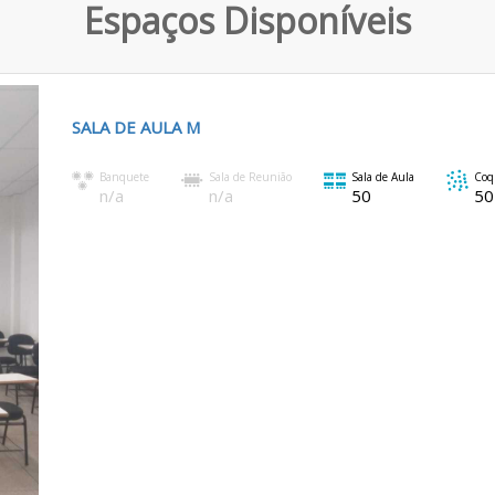
Espaços Disponíveis
SALA DE AULA M
Banquete
Sala de Reunião
Sala de Aula
Coq
n/a
n/a
50
50