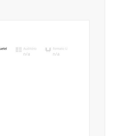
uetel
Auditório
Formato U
n/a
n/a