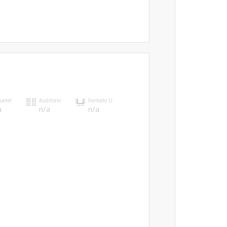
uetel
Auditório
Formato U
a
n/a
n/a