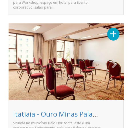
para Workshop, espaço em hotel para Evento
corporativo, salão para…
Previous
Next
+
Itatiaia - Ouro Minas Palace Hotel
Situada no município Belo Horizonte, este é um
espaço para Treinamento, sala para Palestra, espaço