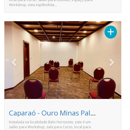
Workshop, esta esplêndida…
Previous
Next
+
Caparaó - Ouro Minas Palace Hotel
Instalada na localidade Belo Horizonte, este é um
salão para Workshop, sala para Curso, local para