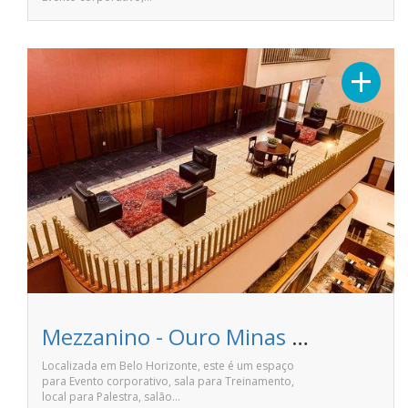
+
Mezzanino - Ouro Minas Palace Hotel
Localizada em Belo Horizonte, este é um espaço
para Evento corporativo, sala para Treinamento,
local para Palestra, salão…