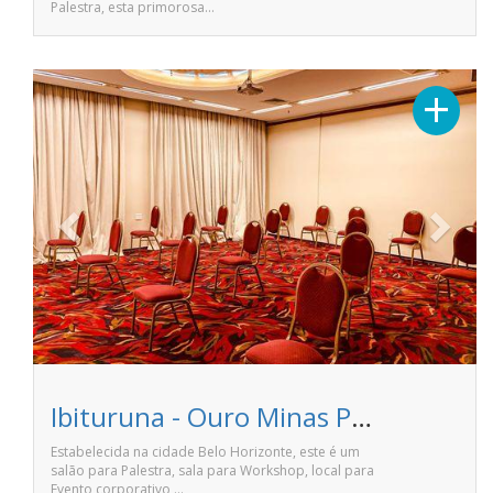
Palestra, esta primorosa…
Previous
Next
+
Ibituruna - Ouro Minas Palace Hotel
Estabelecida na cidade Belo Horizonte, este é um
salão para Palestra, sala para Workshop, local para
Evento corporativo,…