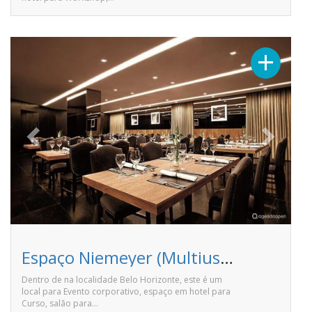
Previous
Next
+
Espaço Niemeyer (Multiuso) - Ouro Minas Palace Hotel
Dentro de na localidade Belo Horizonte, este é um
local para Evento corporativo, espaço em hotel para
Curso, salão para…