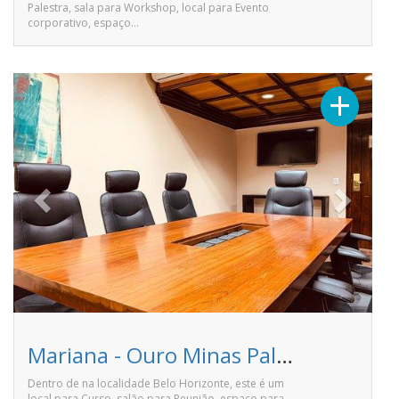
Palestra, sala para Workshop, local para Evento
corporativo, espaço…
Previous
Next
+
Mariana - Ouro Minas Palace Hotel
Dentro de na localidade Belo Horizonte, este é um
local para Curso, salão para Reunião, espaço para