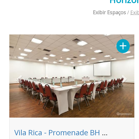
Exibir Espaços
/
Exi
Previous
Next
+
Vila Rica - Promenade BH Platinum