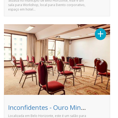
Situada no município de Belo Horizonte, este é um
sala para Workshop, local para Evento corporativo,
espaço em hotel…
Previous
Next
+
Inconfidentes - Ouro Minas Palace Hotel
Localizada em Belo Horizonte, este é um salão para