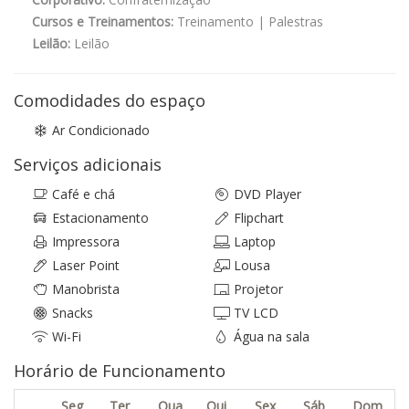
Cursos e Treinamentos:
Treinamento | Palestras
Leilão:
Leilão
Comodidades do espaço
Ar Condicionado
Serviços adicionais
Café e chá
DVD Player
Estacionamento
Flipchart
Impressora
Laptop
Laser Point
Lousa
Manobrista
Projetor
Snacks
TV LCD
Wi-Fi
Água na sala
Horário de Funcionamento
Seg
Ter
Qua
Qui
Sex
Sáb
Dom