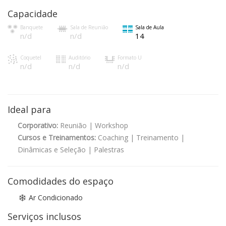
Capacidade
Banquete
Sala de Reunião
Sala de Aula
n/d
n/d
14
Coquetel
Auditório
Formato U
n/d
n/d
n/d
Ideal para
Corporativo:
Reunião | Workshop
Cursos e Treinamentos:
Coaching | Treinamento |
Dinâmicas e Seleção | Palestras
Comodidades do espaço
Ar Condicionado
Serviços inclusos