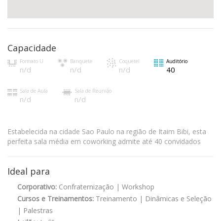
Capacidade
Formato U
Banquete
Coquetel
Auditório
n/d
n/d
n/d
40
Sala de Aula
Sala de Reunião
n/d
n/d
Estabelecida na cidade Sao Paulo na região de Itaim Bibi, esta
perfeita sala média em coworking admite até 40 convidados
Ideal para
Corporativo:
Confraternização | Workshop
Cursos e Treinamentos:
Treinamento | Dinâmicas e Seleção
| Palestras