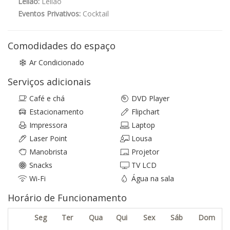
Leilão:
Leilão
Eventos Privativos:
Cocktail
Comodidades do espaço
Ar Condicionado
Serviços adicionais
Café e chá
DVD Player
Estacionamento
Flipchart
Impressora
Laptop
Laser Point
Lousa
Manobrista
Projetor
Snacks
TV LCD
Wi-Fi
Água na sala
Horário de Funcionamento
Seg
Ter
Qua
Qui
Sex
Sáb
Dom