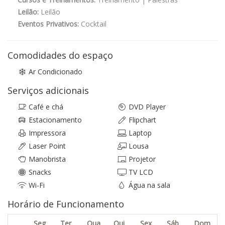
Leilão:
Leilão
Eventos Privativos:
Cocktail
Comodidades do espaço
Ar Condicionado
Serviços adicionais
Café e chá
DVD Player
Estacionamento
Flipchart
Impressora
Laptop
Laser Point
Lousa
Manobrista
Projetor
Snacks
TV LCD
Wi-Fi
Água na sala
Horário de Funcionamento
Seg
Ter
Qua
Qui
Sex
Sáb
Dom