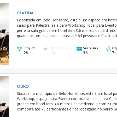
Next
PLATINA
Localizada em Belo Horizonte, este é um espaço em hotel
salão para Palestra, sala para Workshop, local para Evento
perfeita sala grande em hotel tem 3,6 metros de pé direit
quadados tem capacidade para até 84 pessoas e fica loca
Banquete
Sala de Reunião
Sala de Aula
Coq
28
n/a
36
74
Next
OURO
Situada no município de Belo Horizonte, este é um local pa
Workshop, espaço para Evento corporativo, sala para Curs
grande em hotel tem 3,6 metros de pé direito e com 61 
comporta até 70 participantes e fica localizado no bairro S