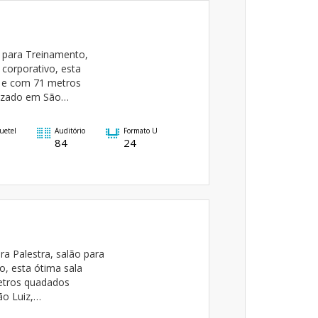
 para Treinamento,
 corporativo, esta
o e com 71 metros
lizado em São…
uetel
Auditório
Formato U
84
24
ra Palestra, salão para
o, esta ótima sala
metros quadados
ão Luiz,…