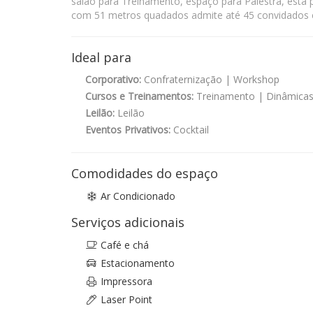
salão para Treinamento, espaço para Palestra, esta p
com 51 metros quadados admite até 45 convidados e 
Ideal para
Corporativo:
Confraternização | Workshop
Cursos e Treinamentos:
Treinamento | Dinâmicas 
Leilão:
Leilão
Eventos Privativos:
Cocktail
Comodidades do espaço
Ar Condicionado
Serviços adicionais
Café e chá
Estacionamento
Impressora
Laser Point