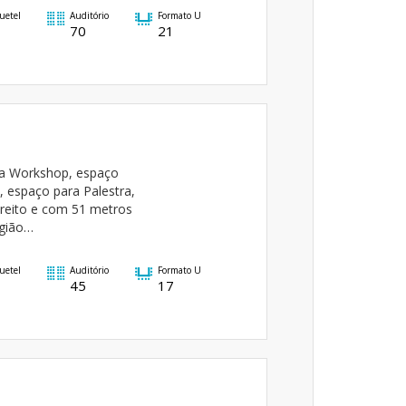
uetel
Auditório
Formato U
70
21
ara Workshop, espaço
, espaço para Palestra,
ireito e com 51 metros
egião…
uetel
Auditório
Formato U
45
17