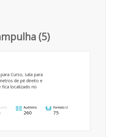
ampulha (5)
para Curso, sala para
etros de pé direito e
fica localizado no
uetel
Auditório
Formato U
a
260
75