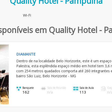
Quality Hotel - Pampulha
Wi-Fi
sponíveis em Quality Hotel - P
Next
DIAMANTE
Dentro de na localidade Belo Horizonte, este é um espaço 
Palestra, esta esplêndida espaço médio em hotel tem 3,6 m
com 254 metros quadados comporta até 260 integrantes e 
bairro São Luiz, Belo Horizonte - MG
Banquete
Sala de Reunião
Sala de Aula
Coq
162
n/a
113
n/