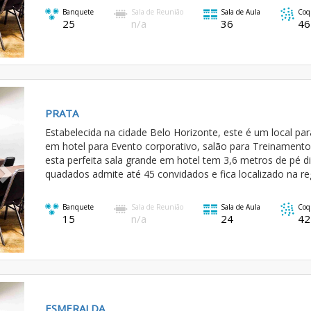
Banquete
Sala de Reunião
Sala de Aula
Coq
25
n/a
36
46
Next
PRATA
Estabelecida na cidade Belo Horizonte, este é um local p
em hotel para Evento corporativo, salão para Treinamento
esta perfeita sala grande em hotel tem 3,6 metros de pé d
quadados admite até 45 convidados e fica localizado na r
Banquete
Sala de Reunião
Sala de Aula
Coq
15
n/a
24
42
Next
ESMERALDA