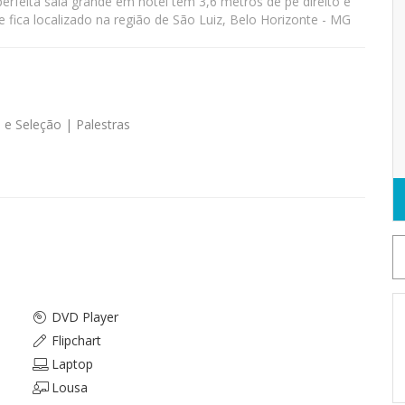
erfeita sala grande em hotel tem 3,6 metros de pé direito e
fica localizado na região de São Luiz, Belo Horizonte - MG
e Seleção | Palestras
DVD Player
Flipchart
Laptop
Lousa