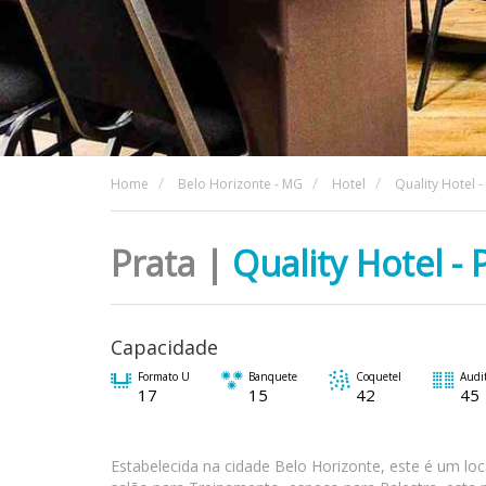
Home
Belo Horizonte - MG
Hotel
Quality Hotel 
Prata |
Quality Hotel -
Capacidade
Formato U
Banquete
Coquetel
Audit
17
15
42
45
Estabelecida na cidade Belo Horizonte, este é um lo